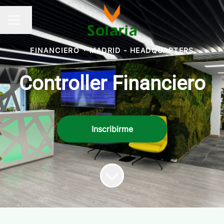
Cambiar idioma
MENÚ DE EMPLEO
FINANCIERO
·
MADRID - HEADQUARTERS
Controller Financiero
Inscribirme